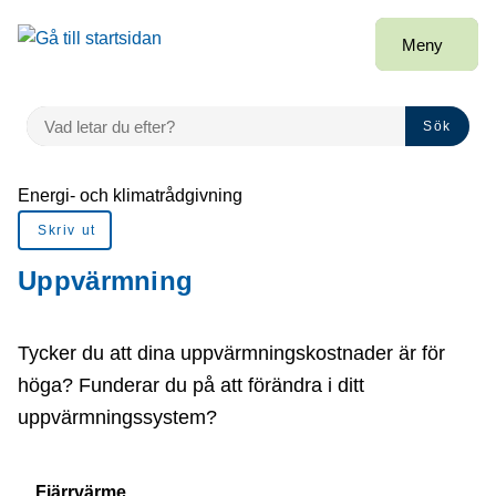
å till sidomeny
Gå till innehåll
Meny
VAD LETAR DU EFTER?
Sök
Du är här:
Energi- och klimatrådgivning
Skriv ut
Uppvärmning
Tycker du att dina uppvärmningskostnader är för
höga? Funderar du på att förändra i ditt
uppvärmningssystem?
Fjärrvärme