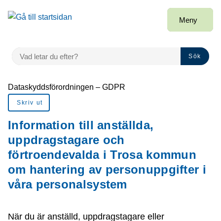
å till sidomeny
Gå till innehåll
Meny
VAD LETAR DU EFTER?
Sök
Du är här:
Dataskyddsförordningen – GDPR
Skriv ut
Information till anställda,
uppdragstagare och
förtroendevalda i Trosa kommun
om hantering av personuppgifter i
våra personalsystem
När du är anställd, uppdragstagare eller