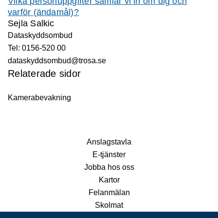
Vilka personuppgifter samlar vi in om dig och
varför (ändamål)?
Sejla Salkic
Dataskyddsombud
Tel: 0156-520 00
dataskyddsombud@trosa.se
Relaterade sidor
Kamerabevakning
Anslagstavla
E-tjänster
Jobba hos oss
Kartor
Felanmälan
Skolmat