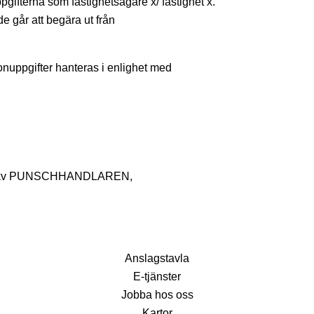
ifterna som fastighetsägare x/ fastighet x.
 går att begära ut från
onuppgifter hanteras i enlighet med
nvid kv PUNSCHHANDLAREN,
Anslagstavla
E-tjänster
Jobba hos oss
Kartor