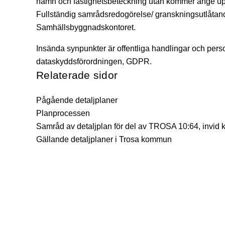
namn och fastighetsbeteckning utan kommer ange uppg
Fullständig samrådsredogörelse/ granskningsutlåtande
Samhällsbyggnadskontoret.
Insända synpunkter är offentliga handlingar och pers
dataskyddsförordningen, GDPR.
Relaterade sidor
Pågående detaljplaner
Planprocessen
Samråd av detaljplan för del av TROSA 10:64, i
Gällande detaljplaner i Trosa kommun