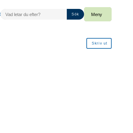
VAD LETAR DU EFTER?
t
Meny
Sök
Skriv ut