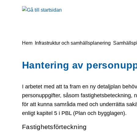
å till sidomeny
Gå till innehåll
Du är här:
Hem
Infrastruktur och samhällsplanering
Samhällsp
Hantering av personuppg
I arbetet med att ta fram en ny detaljplan be
personuppgifter, såsom fastighetsbeteckning,
för att kunna samråda med och underrätta sakäg
enligt kapitel 5 i PBL (Plan och bygglagen).
Fastighetsförteckning