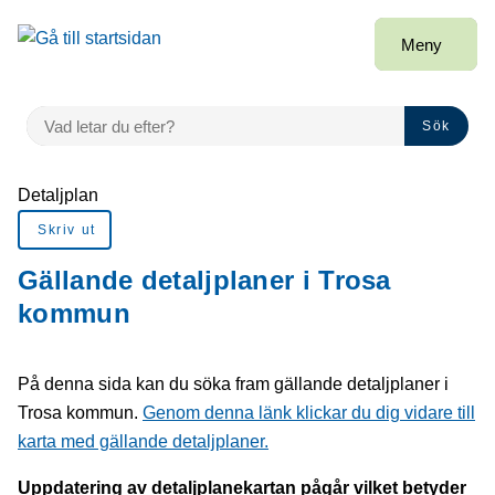
å till sidomeny
Gå till innehåll
Meny
VAD LETAR DU EFTER?
Sök
Du är här:
Detaljplan
Skriv ut
Gällande detaljplaner i Trosa
kommun
På denna sida kan du söka fram gällande detaljplaner i
Trosa kommun.
Genom denna länk klickar du dig vidare till
karta med gällande detaljplaner.
Uppdatering av detaljplanekartan pågår vilket betyder