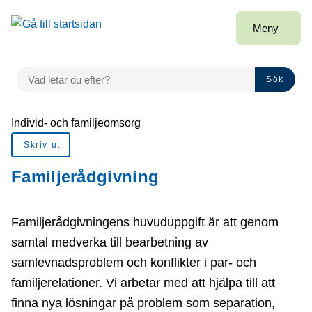
å till sidomeny
Gå till innehåll
Meny
VAD LETAR DU EFTER?
Sök
Du är här:
Individ- och familjeomsorg
Skriv ut
Familjerådgivning
Familjerådgivningens huvuduppgift är att genom
samtal medverka till bearbetning av
samlevnadsproblem och konflikter i par- och
familjerelationer. Vi arbetar med att hjälpa till att
finna nya lösningar på problem som separation,