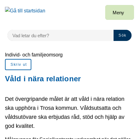
å till sidomeny
Gå till innehåll
Meny
VAD LETAR DU EFTER?
Sök
Du är här:
Individ- och familjeomsorg
Skriv ut
Våld i nära relationer
Det övergripande målet är att våld i nära relation
ska upphöra i Trosa kommun. Våldsutsatta och
våldsutövare ska erbjudas råd, stöd och hjälp av
god kvalitet.