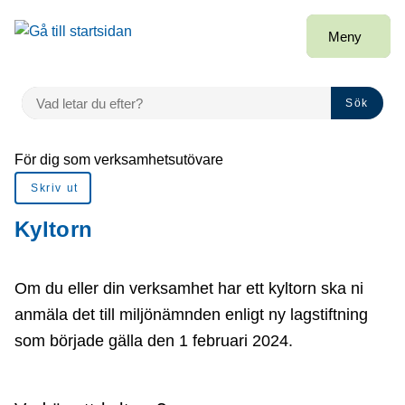
å till sidomeny
Gå till innehåll
Meny
VAD LETAR DU EFTER?
Sök
Du är här:
För dig som verksamhetsutövare
Skriv ut
Kyltorn
Om du eller din verksamhet har ett kyltorn ska ni
anmäla det till miljönämnden enligt ny lagstiftning
som började gälla den 1 februari 2024.