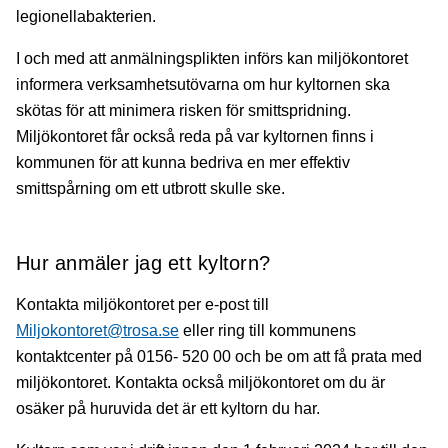
legionellabakterien.
I och med att anmälningsplikten införs kan miljökontoret
informera verksamhetsutövarna om hur kyltornen ska
skötas för att minimera risken för smittspridning.
Miljökontoret får också reda på var kyltornen finns i
kommunen för att kunna bedriva en mer effektiv
smittspårning om ett utbrott skulle ske.
Hur anmäler jag ett kyltorn?
Kontakta miljökontoret per e-post till
Miljokontoret@trosa.se
eller ring till kommunens
kontaktcenter på 0156- 520 00 och be om att få prata med
miljökontoret. Kontakta också miljökontoret om du är
osäker på huruvida det är ett kyltorn du har.