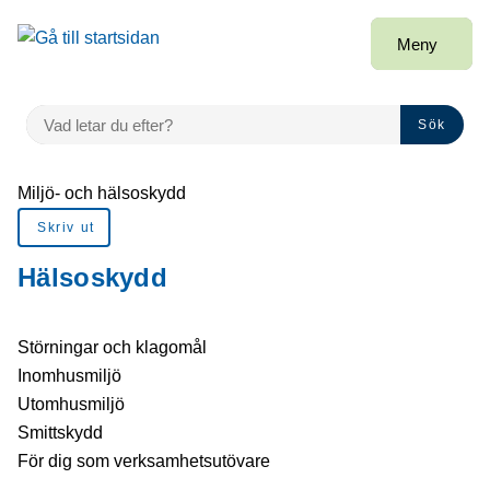
å till sidomeny
Gå till innehåll
Meny
VAD LETAR DU EFTER?
Sök
Du är här:
Miljö- och hälsoskydd
Skriv ut
Hälsoskydd
Störningar och klagomål
Inomhusmiljö
Utomhusmiljö
Smittskydd
För dig som verksamhetsutövare