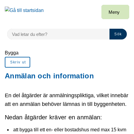
å till sidomeny
Gå till innehåll
Meny
VAD LETAR DU EFTER?
Sök
Du är här:
Bygga
Skriv ut
Anmälan och information
En del åtgärder är anmälningspliktiga, vilket innebär
att en anmälan behöver lämnas in till byggenheten.
Nedan åtgärder kräver en anmälan:
att bygga till ett en- eller bostadshus med max 15 kvm