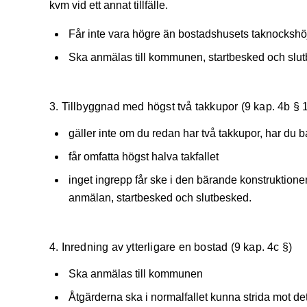
kvm vid ett annat tillfälle.
Får inte vara högre än bostadshusets taknockshö
Ska anmälas till kommunen, startbesked och slut
3. Tillbyggnad med högst två takkupor (9 kap. 4b § 1 
gäller inte om du redan har två takkupor, har du ba
får omfatta högst halva takfallet
inget ingrepp får ske i den bärande konstruktione
anmälan, startbesked och slutbesked.
4. Inredning av ytterligare en bostad (9 kap. 4c §)
Ska anmälas till kommunen
Åtgärderna ska i normalfallet kunna strida mot det