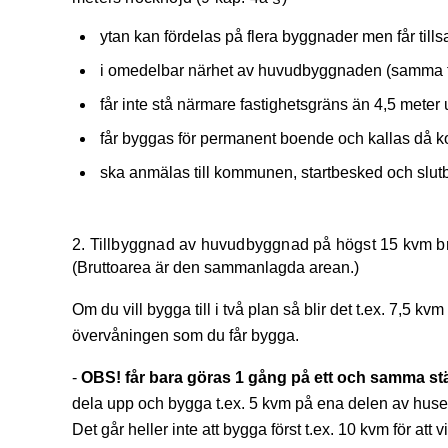
ytan kan fördelas på flera byggnader men får ti
i omedelbar närhet av huvudbyggnaden (samma fo
får inte stå närmare fastighetsgräns än 4,5 mete
får byggas för permanent boende och kallas då
ska anmälas till kommunen, startbesked och slutb
2. Tillbyggnad av huvudbyggnad på högst 15 kvm brut
(Bruttoarea är den sammanlagda arean.)
Om du vill bygga till i två plan så blir det t.ex. 7,5 
övervåningen som du får bygga.
-
OBS! får bara göras 1 gång på ett och samma ställ
dela upp och bygga t.ex. 5 kvm på ena delen av huse
Det går heller inte att bygga först t.ex. 10 kvm för att 