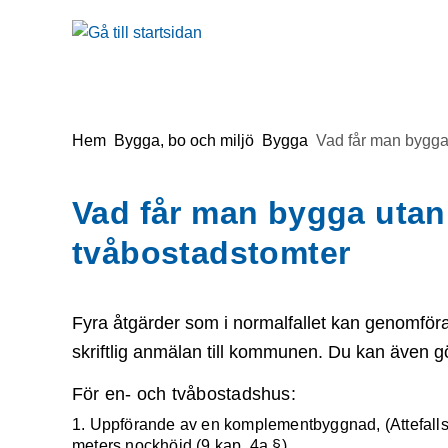
å till sidomeny
Gå till innehåll
Du är här:
Hem
Bygga, bo och miljö
Bygga
Vad får man bygga
Vad får man bygga utan
tvåbostadstomter
Fyra åtgärder som i normalfallet kan genomför
skriftlig anmälan till kommunen. Du kan även gö
För en- och tvåbostadshus:
1. Uppförande av en komplementbyggnad, (Attefal
meters nockhöjd (9 kap. 4a §)