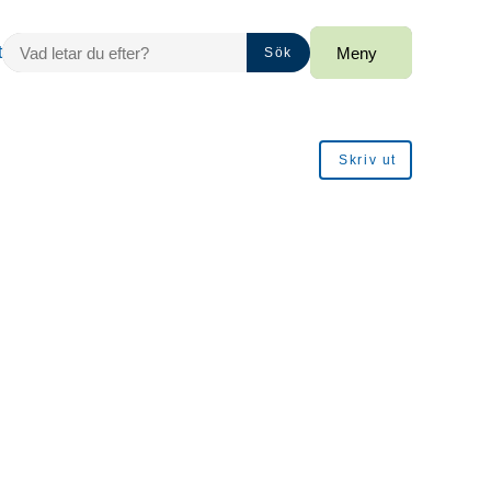
VAD LETAR DU EFTER?
t
Meny
Sök
Skriv ut