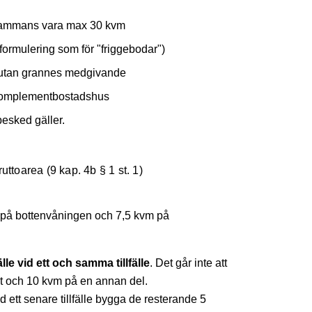
llsammans vara max 30 kvm
rmulering som för "friggebodar")
r utan grannes medgivande
 komplementbostadshus
esked gäller.
toarea (9 kap. 4b § 1 st. 1)
kvm på bottenvåningen och 7,5 kvm på
e vid ett och samma tillfälle
. Det går inte att
t och 10 kvm på en annan del.
vid ett senare tillfälle bygga de resterande 5