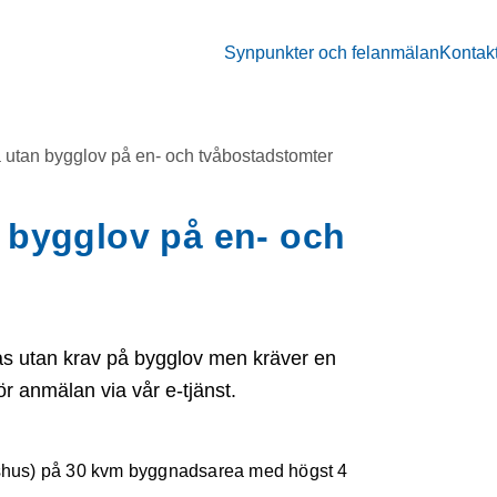
Synpunkter och felanmälan
Kontak
 utan bygglov på en- och tvåbostadstomter
 bygglov på en- och
as utan krav på bygglov men kräver en
r anmälan via vår e-tjänst.
lshus) på 30 kvm byggnadsarea med högst 4