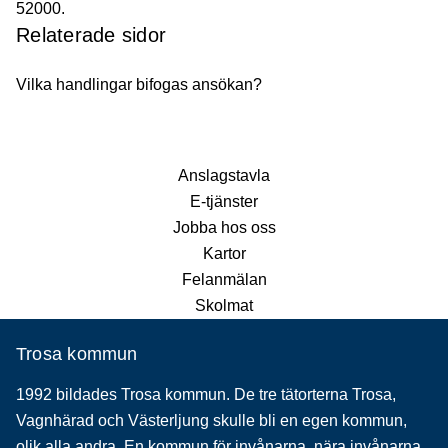
52000.
Relaterade sidor
Vilka handlingar bifogas ansökan?
Anslagstavla
E-tjänster
Jobba hos oss
Kartor
Felanmälan
Skolmat
Trosa kommun
1992 bildades Trosa kommun. De tre tätorterna Trosa,
Vagnhärad och Västerljung skulle bli en egen kommun,
olik alla andra. En kommun för invånarna, nära invånarna