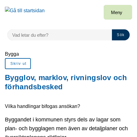
å till sidomeny
Gå till innehåll
Meny
VAD LETAR DU EFTER?
Sök
Du är här:
Bygga
Skriv ut
Bygglov, marklov, rivningslov och
förhandsbesked
Vilka handlingar bifogas ansökan?
Byggandet i kommunen styrs dels av lagar som
plan- och bygglagen men även av detaljplaner och