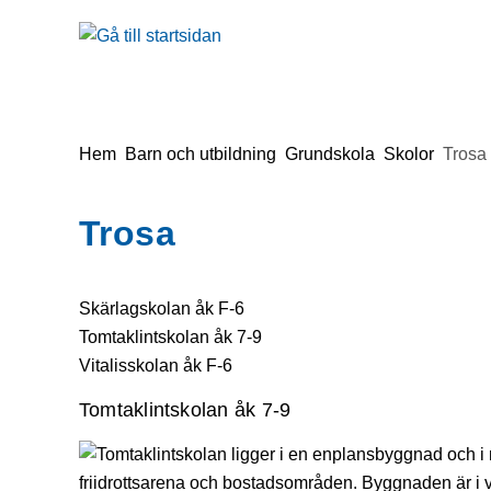
å till sidomeny
Gå till innehåll
Du är här:
Hem
Barn och utbildning
Grundskola
Skolor
Trosa
Trosa
Skärlagskolan åk F-6
Tomtaklintskolan åk 7-9
Vitalisskolan åk F-6
Tomtaklintskolan åk 7-9