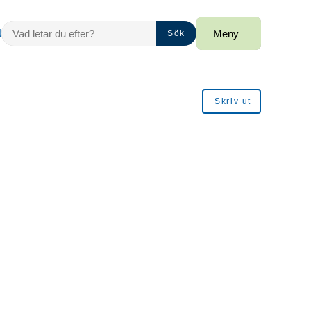
VAD LETAR DU EFTER?
t
Meny
Sök
Skriv ut