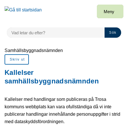
å till sidomeny
Gå till innehåll
Meny
VAD LETAR DU EFTER?
Sök
Du är här:
Samhällsbyggnadsnämnden
Skriv ut
Kallelser
samhällsbyggnadsnämnden
Kallelser med handlingar som publiceras på Trosa
kommuns webbplats kan vara ofullständiga då vi inte
publicerar handlingar innehållande personuppgifter i strid
med dataskyddsförordningen.