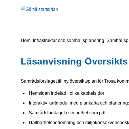
å till sidomeny
Gå till innehåll
Du är här:
Hem
Infrastruktur och samhällsplanering
Samhällsp
Läsanvisning Översikts
Samrådsförslaget till ny översiktsplan för Trosa komm
Hemsidan indelad i olika kapitelsidor
Interaktiv kartmodul med plankarta och planerings
Samrådsförslaget i sin helhet som pdf
Hållbarhetsbedömning och miljökonsekvensbesk