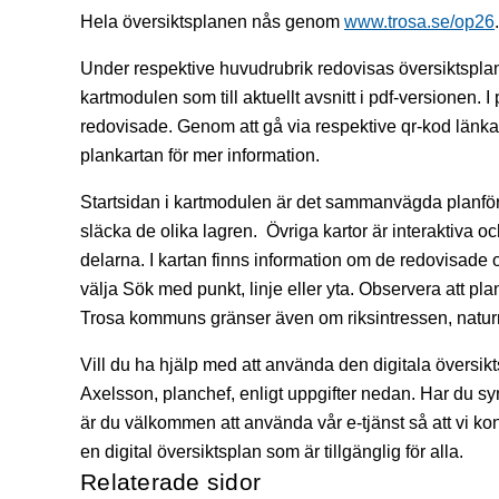
Hela översiktsplanen nås genom
www.trosa.se/op26
.
Under respektive huvudrubrik redovisas översiktspla
kartmodulen som till aktuellt avsnitt i pdf-versionen. 
redovisade. Genom att gå via respektive qr-kod länkas
plankartan för mer information.
Startsidan i kartmodulen är det sammanvägda planförsl
släcka de olika lagren. Övriga kartor är interaktiva oc
delarna. I kartan finns information om de redovisade
välja Sök med punkt, linje eller yta. Observera att pl
Trosa kommuns gränser även om riksintressen, naturres
Vill du ha hjälp med att använda den digitala översi
Axelsson, planchef, enligt uppgifter nedan. Har du s
är du välkommen att använda vår e-tjänst så att vi ko
en digital översiktsplan som är tillgänglig för alla.
Relaterade sidor