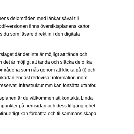
nens delområden med länkar såväl till
I pdf-versionen finns översiktsplanens kartor
 du som läsare direkt in i den digitala
aget där det inte är möjligt att tända och
h det är möjligt att tända och släcka de olika
 områdena som nås genom att klicka på (i) och
ankartan endast redovisar information inom
ervat, infrastruktur mm kan fortsätta utanför.
ktsplanen är du välkommen att kontakta Linda
ynpunkter på hemsidan och dess tillgänglighet
ntinuerligt kan förbättra och tillsammans skapa