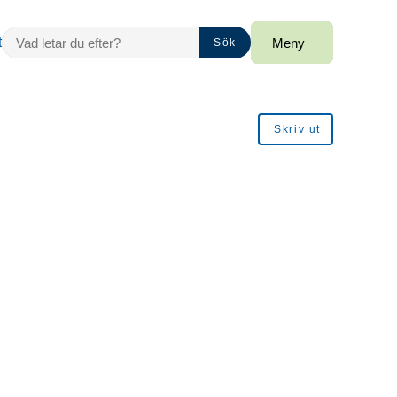
VAD LETAR DU EFTER?
t
Meny
Sök
Skriv ut