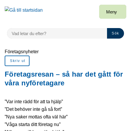
å till sidomeny
Gå till innehåll
Meny
VAD LETAR DU EFTER?
Sök
Du är här:
Företagsnyheter
Skriv ut
Företagsresan – så har det gått för
våra nyföretagare
”Var inte rädd för att ta hjälp”
”Det behöver inte gå så fort”
”Nya saker mottas ofta väl här”
”Våga starta ditt företag nu”