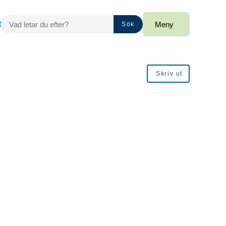
VAD LETAR DU EFTER?
t
Meny
Sök
Skriv ut