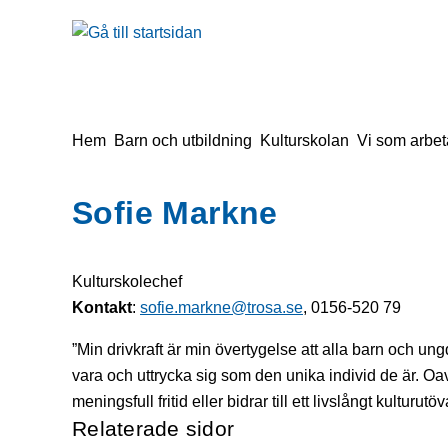
å till sidomeny
Gå till innehåll
Du är här:
Hem
Barn och utbildning
Kulturskolan
Vi som arbet
Sofie Markne
Kulturskolechef
Kontakt
:
sofie.markne@trosa.se
, 0156-520 79
”Min drivkraft är min övertygelse att alla barn och u
vara och uttrycka sig som den unika individ de är. Oav
meningsfull fritid eller bidrar till ett livslångt kulturu
Relaterade sidor