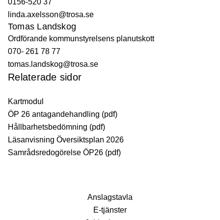
0156-520 37
linda.axelsson@trosa.se
Tomas Landskog
Ordförande kommunstyrelsens planutskott
070- 261 78 77
tomas.landskog@trosa.se
Relaterade sidor
Kartmodul
ÖP 26 antagandehandling (pdf)
Hållbarhetsbedömning (pdf)
Läsanvisning Översiktsplan 2026
Samrådsredogörelse ÖP26 (pdf)
Anslagstavla
E-tjänster