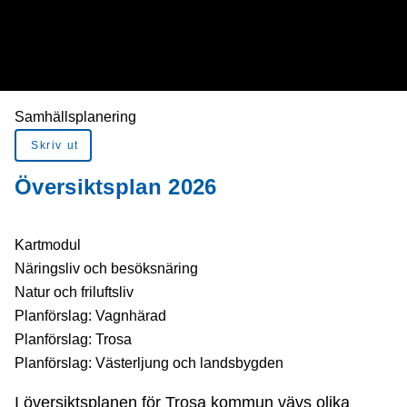
Du är här:
Samhällsplanering
Skriv ut
Översiktsplan 2026
Kartmodul
Näringsliv och besöksnäring
Natur och friluftsliv
Planförslag: Vagnhärad
Planförslag: Trosa
Planförslag: Västerljung och landsbygden
I översiktsplanen för Trosa kommun vävs olika