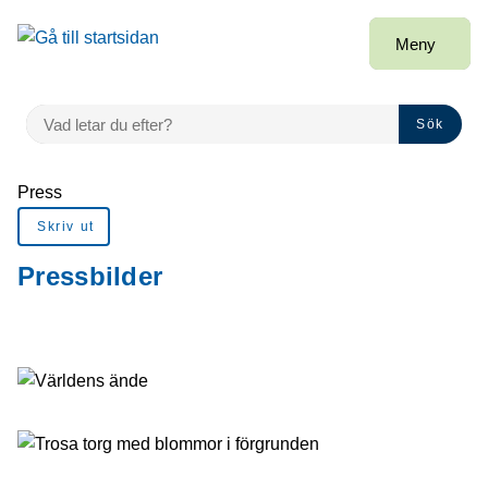
å till sidomeny
Gå till innehåll
Meny
VAD LETAR DU EFTER?
Sök
Du är här:
Press
Skriv ut
Pressbilder