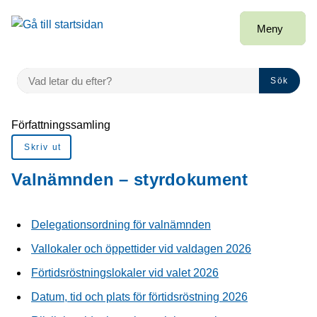
å till sidomeny
Gå till innehåll
Meny
VAD LETAR DU EFTER?
Sök
Du är här:
Författningssamling
Skriv ut
Valnämnden – styrdokument
Delegationsordning för valnämnden
Vallokaler och öppettider vid valdagen 2026
Förtidsröstningslokaler vid valet 2026
Datum, tid och plats för förtidsröstning 2026