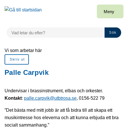
å till sidomeny
Gå till innehåll
Meny
VAD LETAR DU EFTER?
Sök
Du är här:
Vi som arbetar här
Skriv ut
Palle Carpvik
Undervisar i brassinstrument, elbas och orkester.
Kontakt
:
palle.carpvik@utbtrosa.se
, 0156-522 79
”Det bästa med mitt jobb är att få bidra till att skapa ett
musikintresse hos eleverna och att kunna erbjuda ett bra
socialt sammanhang.”