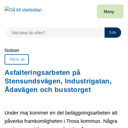
Gå till innehåll
Meny
VAD LETAR DU EFTER?
Sök
Du är här:
Notiser
Skriv ut
Asfalteringsarbeten på
Stensundsvägen, Industrigatan,
Ådavägen och busstorget
Under maj kommer en del beläggningsarbeten att
påverka framkomligheten i Trosa kommun. Några