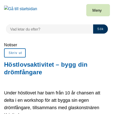
Gå till innehåll
Meny
VAD LETAR DU EFTER?
Sök
Du är här:
Notiser
Skriv ut
Höstlovsaktivitet – bygg din
drömfångare
Under höstlovet har barn från 10 år chansen att
delta i en workshop för att bygga sin egen
drömfångare, tillsammans med glaskonstnären