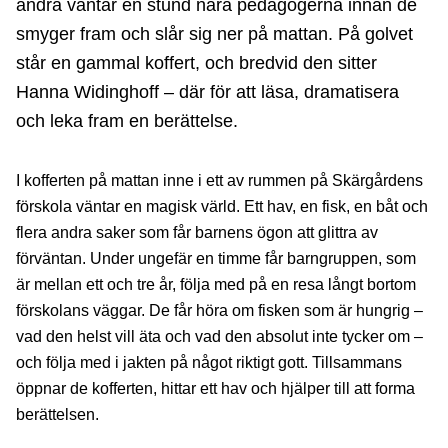
andra väntar en stund nära pedagogerna innan de
smyger fram och slår sig ner på mattan. På golvet
står en gammal koffert, och bredvid den sitter
Hanna Widinghoff – där för att läsa, dramatisera
och leka fram en berättelse.
I kofferten på mattan inne i ett av rummen på Skärgårdens
förskola väntar en magisk värld. Ett hav, en fisk, en båt och
flera andra saker som får barnens ögon att glittra av
förväntan. Under ungefär en timme får barngruppen, som
är mellan ett och tre år, följa med på en resa långt bortom
förskolans väggar. De får höra om fisken som är hungrig –
vad den helst vill äta och vad den absolut inte tycker om –
och följa med i jakten på något riktigt gott. Tillsammans
öppnar de kofferten, hittar ett hav och hjälper till att forma
berättelsen.