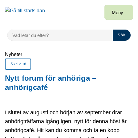
Gå till innehåll
Meny
VAD LETAR DU EFTER?
Sök
Du är här:
Nyheter
Skriv ut
Nytt forum för anhöriga –
anhörigcafé
I slutet av augusti och början av september drar
anhörigträffarna igång igen, nytt för denna höst är
anhörigcafé. Hit kan du komma och ta en kopp