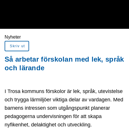
Du är här:
Nyheter
Skriv ut
Så arbetar förskolan med lek, språk
och lärande
I Trosa kommuns förskolor är lek, språk, utevistelse
och trygga lärmiljöer viktiga delar av vardagen. Med
barnens intressen som utgångspunkt planerar
pedagogerna undervisningen för att skapa
nyfikenhet, delaktighet och utveckling.