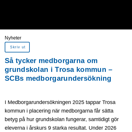
Du är här:
Nyheter
Skriv ut
Så tycker medborgarna om
grundskolan i Trosa kommun –
SCBs medborgarundersökning
I Medborgarundersökningen 2025 tappar Trosa
kommun i placering när medborgarna får sätta
betyg på hur grundskolan fungerar, samtidigt gör
eleverna i årskurs 9 starka resultat. Under 2026