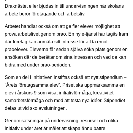
Draknästet eller bjudas in till undervisningen när skolans
arbete berör företagande och arbetsliv.
Arbetet handlar också om att ge fler elever möjlighet att
prova arbetslivet genom prao. En ny e-tjänst har tagits fram
där företag kan anmäla sitt intresse för att ta emot
praoelever. Eleverna får sedan själva söka plats genom en
ansökan där de berättar om sina intressen och vad de kan
bidra med under prao-perioden.
Som en del i initiativen instiftas också ett nytt stipendium –
”Årets företagsamma elev”. Priset ska uppmärksamma en
elev i årskurs 9 som visat initiativförmåga, kreativitet,
samarbetsförmåga och mod att testa nya idéer. Stipendiet
delas ut vid skolavslutningen.
Genom satsningar på undervisning, resurser och olika
initiativ under året är målet att skapa ännu bättre