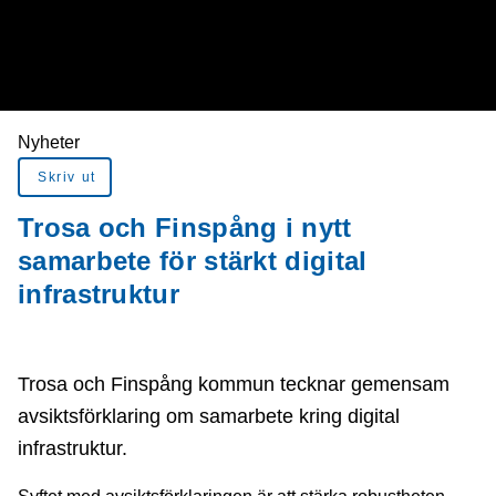
Du är här:
Nyheter
Skriv ut
Trosa och Finspång i nytt
samarbete för stärkt digital
infrastruktur
Trosa och Finspång kommun tecknar gemensam
avsiktsförklaring om samarbete kring digital
infrastruktur.