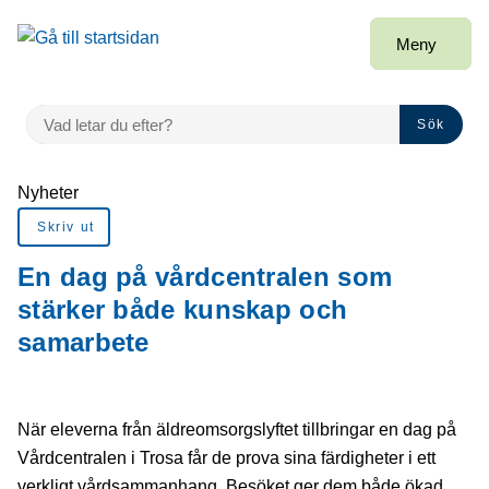
Gå till innehåll
Meny
VAD LETAR DU EFTER?
Sök
Du är här:
Nyheter
Skriv ut
En dag på vårdcentralen som
stärker både kunskap och
samarbete
När eleverna från äldreomsorgslyftet tillbringar en dag på
Vårdcentralen i Trosa får de prova sina färdigheter i ett
verkligt vårdsammanhang. Besöket ger dem både ökad