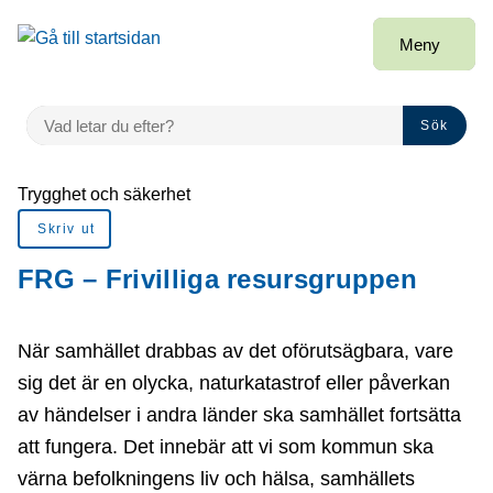
å till sidomeny
Gå till innehåll
Meny
VAD LETAR DU EFTER?
Sök
Du är här:
Trygghet och säkerhet
Skriv ut
FRG – Frivilliga resursgruppen
När samhället drabbas av det oförutsägbara, vare
sig det är en olycka, naturkatastrof eller påverkan
av händelser i andra länder ska samhället fortsätta
att fungera. Det innebär att vi som kommun ska
värna befolkningens liv och hälsa, samhällets